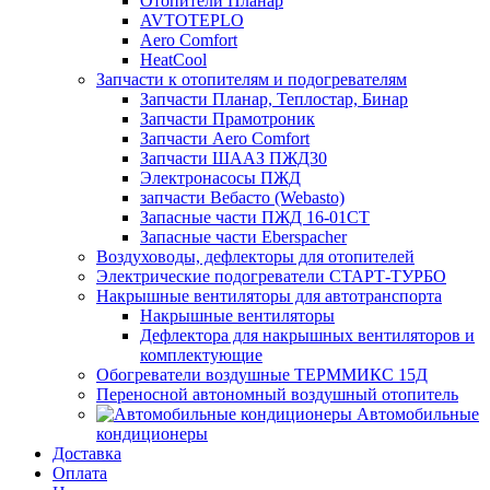
Отопители Планар
AVTOTEPLO
Aero Comfort
HeatCool
Запчасти к отопителям и подогревателям
Запчасти Планар, Теплостар, Бинар
Запчасти Прамотроник
Запчасти Aero Comfort
Запчасти ШААЗ ПЖД30
Электронасосы ПЖД
запчасти Вебасто (Webasto)
Запасные части ПЖД 16-01СТ
Запасные части Eberspacher
Воздуховоды, дефлекторы для отопителей
Электрические подогреватели СТАРТ-ТУРБО
Накрышные вентиляторы для автотранспорта
Накрышные вентиляторы
Дефлектора для накрышных вентиляторов и
комплектующие
Обогреватели воздушные ТЕРММИКС 15Д
Переносной автономный воздушный отопитель
Автомобильные
кондиционеры
Доставка
Оплата